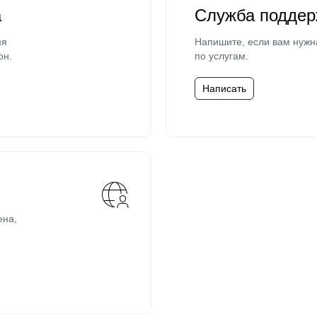
а
Служба поддер
мя
Напишите, если вам нужн
он.
по услугам.
Написать
ена,