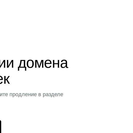
ции домена
ек
ите продление в разделе