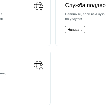
а
Служба поддер
мя
Напишите, если вам нужн
он.
по услугам.
Написать
ена,