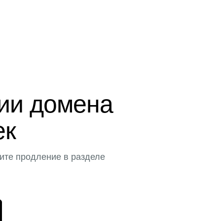
ции домена
ек
ите продление в разделе